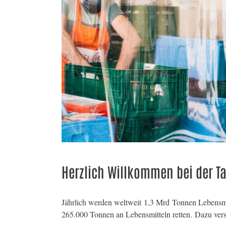
Warenausgabe immer Freitags
Anmeldunung nur nach Vereinbarung
Herzlich Willkommen bei der T
Jährlich werden weltweit 1,3 Mrd Tonnen Lebensmit
265.000 Tonnen an Lebensmitteln retten. Dazu vers