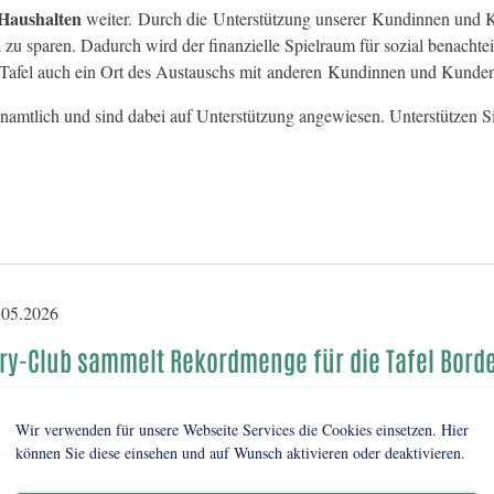
Haushalten
weiter. Durch die Unterstützung unserer Kundinnen und K
zu sparen. Dadurch wird der finanzielle Spielraum für sozial benachtei
e Tafel auch ein Ort des Austauschs mit anderen Kundinnen und Kund
enamtlich und sind dabei auf Unterstützung angewiesen. Unterstützen Sie
05.2026
ry-Club sammelt Rekordmenge für die Tafel Bor
amstag, den 09.05.2026, sammelten Mitglieder des Ro
Wir verwenden für unsere Webseite Services die Cookies einsetzen. Hier
lgreich Lebensmittel für die Tafel in Bordesholm.
können Sie diese einsehen und auf Wunsch aktivieren oder deaktivieren.